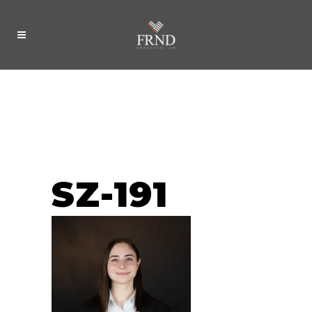
SZ-191